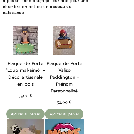
à poser, sans perçage, parfaite pour une
chambre enfant ou un
cadeau de
naissance
.
Plaque de Porte
Plaque de Porte
"Loup mal-aimé" -
Valise
Déco artisanale
Paddington -
en bois
Prénom
Personnalisé
Prix
57,00 €
Prix
52,00 €
Ajouter au panier
Ajouter au panier