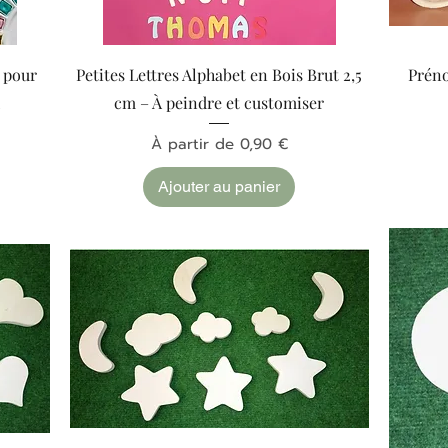
Aperçu rapide
r pour
Petites Lettres Alphabet en Bois Brut 2,5
Préno
x
cm – À peindre et customiser
Prix promotionnel
À partir de
0,90 €
Ajouter au panier