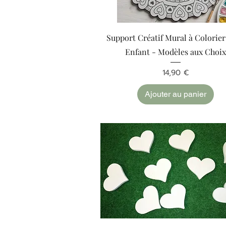
Aperçu rapide
Support Créatif Mural à Colorie
Enfant - Modèles aux Choi
Prix
14,90 €
Ajouter au panier