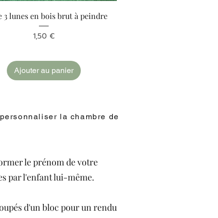
Aperçu rapide
e 3 lunes en bois brut à peindre
Prix
1,50 €
Ajouter au panier
 personnaliser la chambre de
former le prénom de votre
es par l'enfant lui-même.
coupés d'un bloc pour un rendu