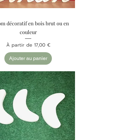
Aperçu rapide
m décoratif en bois brut ou en
couleur
Prix promotionnel
À partir de
17,00 €
Ajouter au panier