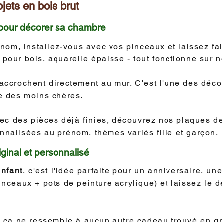
jets en bois brut
pour décorer sa chambre
om, installez-vous avec vos pinceaux et laissez fair
 pour bois, aquarelle épaisse - tout fonctionne sur n
s'accrochent directement au mur. C'est l'une des déc
ne des moins chères.
ec des pièces déjà finies, découvrez nos plaques d
onnalisées au prénom, thèmes variés fille et garçon.
iginal et personnalisé
enfant
, c'est l'idée parfaite pour un anniversaire, u
pinceaux + pots de peinture acrylique) et laissez le d
 et ça ne ressemble à aucun autre cadeau trouvé en g