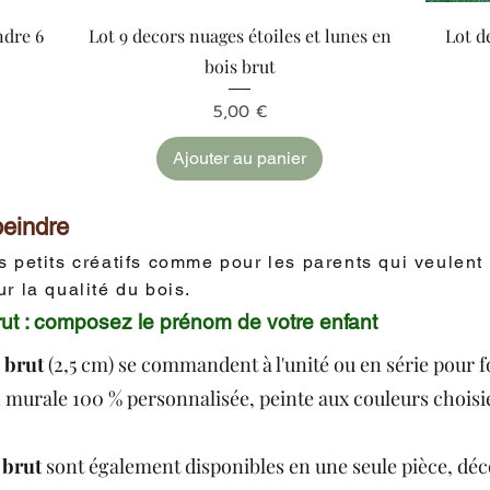
Aperçu rapide
ndre 6
Lot 9 decors nuages étoiles et lunes en
Lot d
bois brut
Prix
5,00 €
Ajouter au panier
peindre
Voir plus
 petits créatifs comme pour les parents qui veulent
r la qualité du bois.
rut : composez le prénom de votre enfant
s brut
(2,5 cm) se commandent à l'unité ou en série pour 
n murale 100 % personnalisée, peinte aux couleurs choisi
 brut
sont également disponibles en une seule pièce, dé