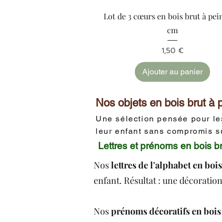
Aperçu rapide
Lot de 3 cœurs en bois brut à pei
cm
Prix
1,50 €
Ajouter au panier
Nos objets en bois brut à 
Une sélection pensée pour les
leur enfant sans compromis su
Lettres et prénoms en bois b
Nos
lettres de l'alphabet en boi
enfant. Résultat : une décoratio
Nos
prénoms décoratifs en bois