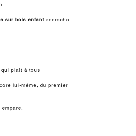
n
re sur bois enfant
accroche
qui plaît à tous
écore lui-même, du premier
n empare.