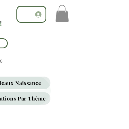
E
G
deaux Naissance
ations Par Thème