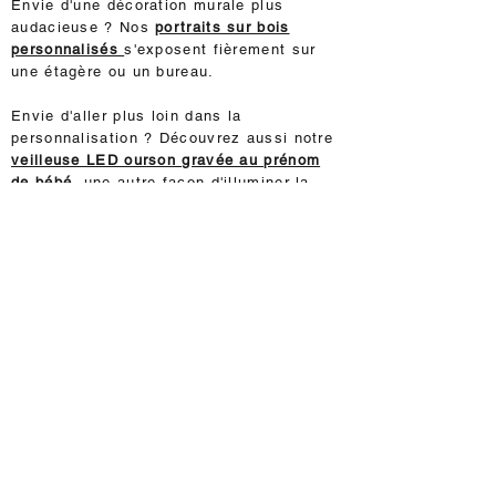
Envie d'une décoration murale plus
audacieuse ? Nos
portraits sur bois
personnalisés
s'exposent fièrement sur
une étagère ou un bureau.
Envie d'aller plus loin dans la
personnalisation ? Découvrez aussi notre
veilleuse LED ourson gravée au prénom
de bébé
, une autre façon d'illuminer la
chambre avec le prénom de votre enfant.
Découvrez aussi notre sélection complète
de
cadeaux de naissance personnalisés
en bois
, pour accompagner les lettres
prénom d'une décoration assortie.
Questions fréquentes sur nos lettres prénom
en bois
Comment installer une lettre en bois sur
une porte de chambre ?
C'est très simple. Chaque lettre est
livrée avec un adhésif double-face au
dos. Nettoyez la surface de la porte,