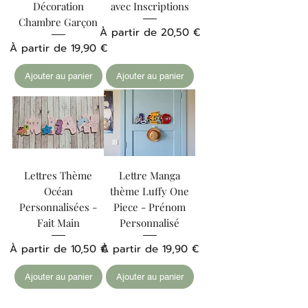
Décoration
avec Inscriptions
Chambre Garçon
Prix promotionnel
À partir de
20,50 €
Prix promotionnel
À partir de
19,90 €
Ajouter au panier
Ajouter au panier
Lettres Thème
Lettre Manga
Océan
thème Luffy One
Personnalisées -
Piece - Prénom
Fait Main
Personnalisé
Prix promotionnel
Prix promotionnel
À partir de
10,50 €
À partir de
19,90 €
Ajouter au panier
Ajouter au panier