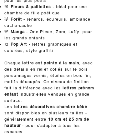
pour les plus petits
🌸
Fleurs & paillettes
- idéal pour une
chambre de fille poétique
🦊
Forêt
- renards, écureuils, ambiance
cache-cache
🎌
Manga
- One Piece, Zoro, Luffy, pour
les grands enfants
🎨
Pop Art
- lettres graphiques et
colorées, style graffiti
Chaque
lettre est peinte à la main
, avec
des détails en relief collés sur le bois :
personnages vernis, étoiles en bois fin,
motifs découpés. Ce niveau de finition
fait la différence avec les
lettres prénom
enfant
industrielles vendues en grande
surface.
Les
lettres décoratives chambre bébé
sont disponibles en plusieurs tailles -
généralement entre
10 cm et 25 cm de
hauteur
- pour s'adapter à tous les
espaces.