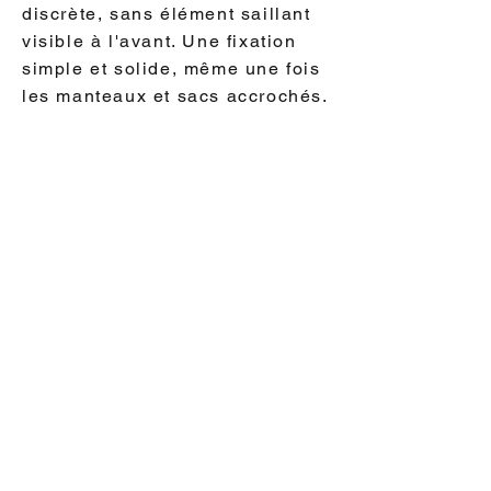
discrète, sans élément saillant
visible à l'avant. Une fixation
simple et solide, même une fois
les manteaux et sacs accrochés.
Combien de patères possède
chaque porte-manteau ?
Chaque modèle est équipé de 3
patères solides, suffisantes
pour accrocher un manteau, un
sac à dos de crèche et un
doudou.
Les peintures utilisées sont-
elles sans danger pour bébé ?
Oui, nous utilisons des