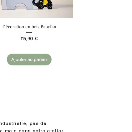
Aperçu rapide
Décoration en bois Babyfan
Prix
115,90 €
Ajouter au panier
dustrielle, pas de
la main dans notre atelier