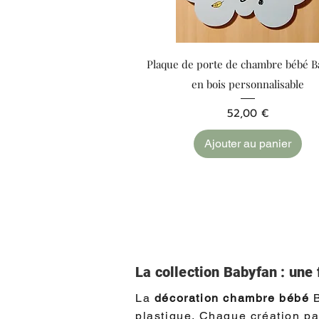
Aperçu rapide
Plaque de porte de chambre bébé B
en bois personnalisable
Prix
52,00 €
Ajouter au panier
La collection Babyfan : une 
La
décoration chambre bébé
B
plastique. Chaque création par