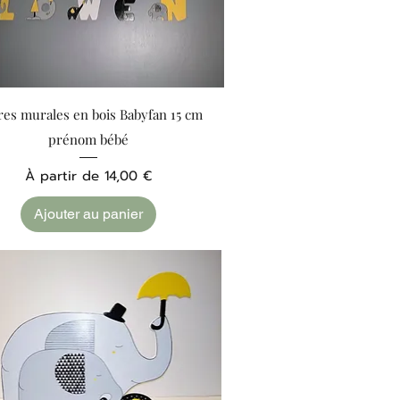
Aperçu rapide
res murales en bois Babyfan 15 cm
prénom bébé
Prix promotionnel
À partir de
14,00 €
Ajouter au panier