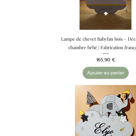
Aperçu rapide
Lampe de chevet Babyfan bois – Déc
chambre bébé | Fabrication franç
Prix
165,90 €
Ajouter au panier