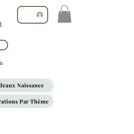
E
G
deaux Naissance
rations Par Thème