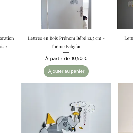
Aperçu rapide
oration
Lettres en Bois Prénom Bébé 12,5 cm -
Lett
aise
Thème Babyfan
Prix promotionnel
À partir de
10,50 €
Ajouter au panier