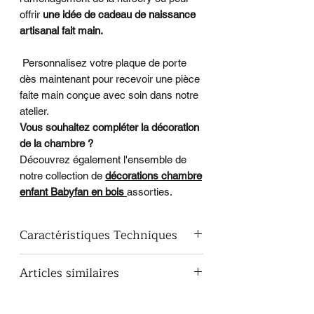
offrir
une idée de cadeau de naissance
artisanal fait main.
Personnalisez votre plaque de porte
dès maintenant pour recevoir une pièce
faite main conçue avec soin dans notre
atelier.
Vous souhaitez compléter la décoration
de la chambre ?
Découvrez également l'ensemble de
notre collection de
décorations chambre
enfant Babyfan en bois
assorties.
Caractéristiques Techniques
Matériau :
Bois peuplier de
Articles similaires
qualité, léger et résistant
Dimensions :
31,5 cm x 31,5 cm
Décoration en bois Babyfan
Épaisseur :
10 mm