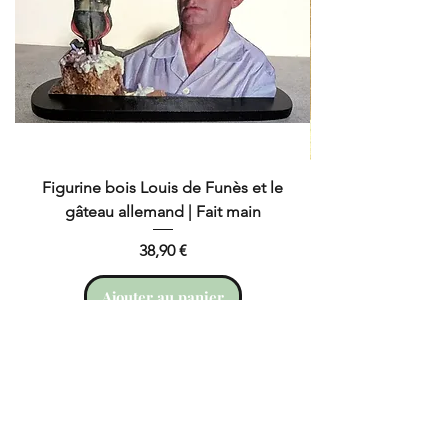
commode).
semaines ouvrées
Non éligible au retour
: voir
notre
politique de retour
Figurine bois Louis de Funès et le
gâteau allemand | Fait main
Prix
38,90 €
Ajouter au panier
livraison mondial relay offerte dès 45 € d'achat
NOS CATEGORIES