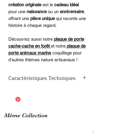
création originale
est le
cadeau idéal
pour une
naissance
ou un
anniversaire
,
offrant une
pièce unique
qui raconte une
histoire à chaque regard.
Découvrez aussi notre
plaque de porte
cache-cache en forêt
et notre
plaque de
porte animaux marins
coquillage pour
d'autres thèmes nature artisanaux !
Caractéristiques Techniques
Materiau & Matière
: Bois
peuplier de haute qualité, peinture
acrylique appliquée à la main
Thème
: Plaque de porte Le Loup
mal aimé
Même Collection
Finition
: Vernis brillant
protecteur appliqué en bombe