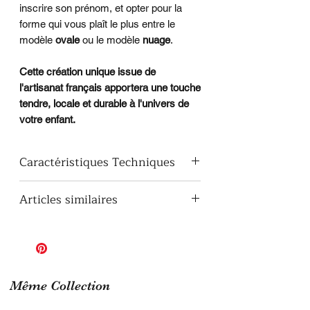
inscrire son prénom, et opter pour la
forme qui vous plaît le plus entre le
modèle
ovale
ou le modèle
nuage
.
Cette création unique issue de
l'artisanat français apportera une touche
tendre, locale et durable à l'univers de
votre enfant.
Caractéristiques Techniques
Thématique
: Animaux de la
Articles similaires
savane, safari, lionceau
mignon pour enfant.
Plaque de porte de chambre
​Matière première
: Bois de
girafe
peuplier de 10 mm d'épaisseur,
Plaque de porte de chambre
garantissant une excellente
éléphant
robustesse.
Plaque de porte de chambre
Même Collection
Formes au choix
: Plaque
z
ebre
disponible en forme ovale ou en