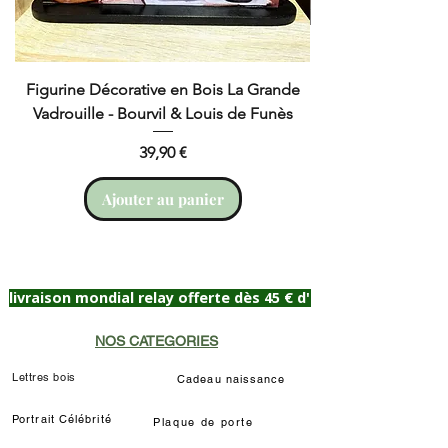
Figurine Décorative en Bois La Grande
Cruchot et Nicol
Vadrouille - Bourvil & Louis de Funès
Prix
39,90 €
Ajouter au panier
livraison mondial relay offerte dès 45 € d'achat
NOS CATEGORIES
Lettres bois
Cadeau naissance
Portrait Célébrité
Plaque de porte