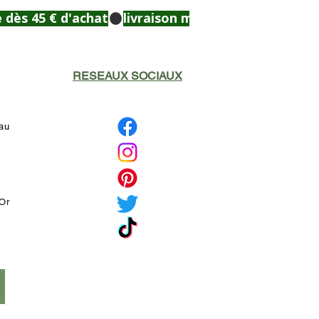
RESEAUX SOCIAUX
eau
'Or
é