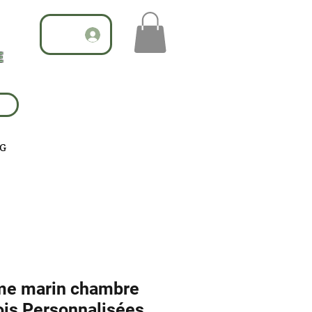
E
G
ème marin chambre
ois Personnalisées