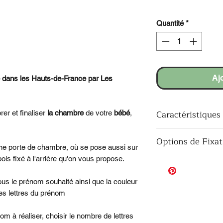
Quantité
*
Aj
le dans les Hauts-de-France par Les
Caractéristiques
rer et finaliser
la chambre
de votre
bébé
,
Matériaux
: Bois p
Options de Fixati
selectionné pour sa 
 une porte de chambre, où se pose aussi sur
Fabrication
: Créat
Sans Fixation (Pa
is fixé à l'arrière qu'on vous propose.
avec une attention 
livrées sans aucun t
Hauteur de la lett
votre propre systèm
us le prénom souhaité ainsi que la couleur
Épaisseur des Let
double-face).
des lettres du prénom
Installation
: 3 opt
Accroche Murale 
fixation, Accroche 
delta discret est fix
om à réaliser, choisir le nombre de lettres
étagère