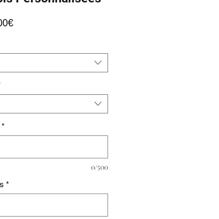
Prix
00€
promotionnel
*
*
0/500
es
*