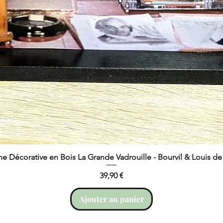
ne Décorative en Bois La Grande Vadrouille - Bourvil & Louis d
Prix
39,90 €
Ajouter au panier