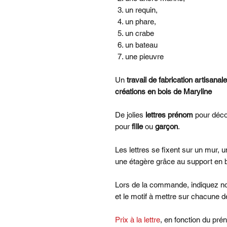
un requin,
un phare,
un crabe
un bateau
une pieuvre
Un
travail de fabrication artisana
créations en bois de Maryline
De jolies
lettres prénom
pour déco
pour
fille
ou
garçon
.
Les lettres se fixent sur un mur,
une étagère grâce au support en bo
Lors de la commande, indiquez no
et le motif à mettre sur chacune 
Prix à la lettre
, en fonction du prén