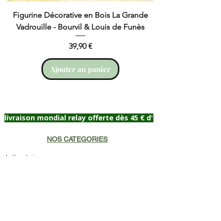
Figurine Décorative en Bois La Grande
Cruchot et Nicol
Vadrouille - Bourvil & Louis de Funès
Prix
39,90 €
Ajouter au panier
livraison mondial relay offerte dès 45 € d'achat
NOS CATEGORIES
Lettres bois
Cadeau naissance
Portrait Célébrité
Plaque de porte
Lampes de chevet
Prénom décoratif