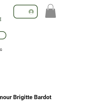
E
G
mour Brigitte Bardot