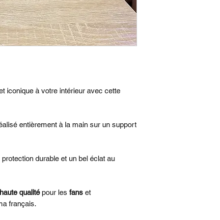
et une durabilité a
Stabilité
: Socle pe
sécurisée
Matériau
: Bois de
définition
Dimensions avec 
Délai de fabricati
Fabrication sur 
 iconique à votre intérieur avec cette
retour :
voir notre
éalisé entièrement à la main sur un support
 protection durable et un bel éclat au
haute qualité
pour les
fans
et
ma français.