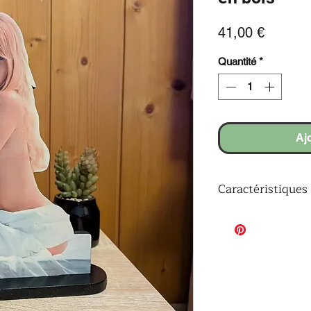
Prix
41,00 €
Quantité
*
Aj
Caractéristiques
Design exclusif
: 
Brigitte Bardot
Artisanat
: Pièce u
entièrement à la m
Fonction
: Parfait 
bureau, la chambre
Finition
: Vernis-c