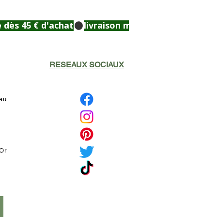
RESEAUX SOCIAUX
eau
'Or
é