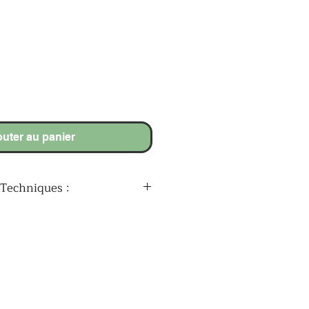
outer au panier
 Techniques :
Portrait glamour représentant
nique, découpée et traitée
ain
pour la décoration intérieure, le
olle protecteur pour un bel éclat