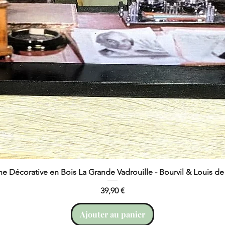
ne Décorative en Bois La Grande Vadrouille - Bourvil & Louis d
Prix
39,90 €
Ajouter au panier