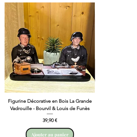
Décoration en Bois Simba
Thermomètre en Bois Le Roi
Lion
Figurine Décorative en Bois La Grande
Cruchot et Nicol
Vadrouille - Bourvil & Louis de Funès
Prix
39,90 €
Ajouter au panier