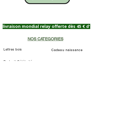
livraison mondial relay offerte dès 45 € d'achat
NOS CATEGORIES
Lettres bois
Cadeau naissance
Portrait Célébrité
Plaque de porte
Lampes de chevet
Prénom décoratif
Déco chat Marie
Décoration murale/à poser
Déco Louis de Funès
Lampe LED Manga
INFORMATIONS