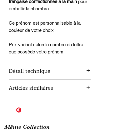
française confectionnée à la main
pour
embellir la chambre
Ce prénom est personnalisable à la
couleur de votre choix
Prix variant selon le nombre de lettre
que possède votre prénom
Détail technique
Le première lettre majuscule du
Articles similaires
prénom mesure 11,5 cm environs.
A noter : cet article n'est pas un jouet
Lettres Le Roi Lion pour
mais un objet de décoration.
Prénom Enfant
Lampe de Chevet en Bois Simba
Plaque de Porte de Chambre Le
Roi Lion
Même Collection
Lampe L
ED Le Roi Lion