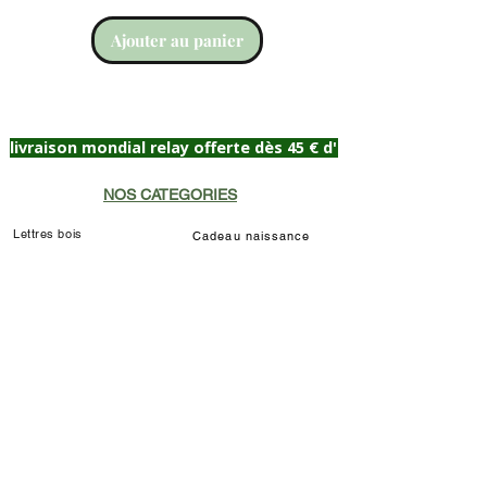
Ajouter au panier
livraison mondial relay offerte dès 45 € d'achat
NOS CATEGORIES
Lettres bois
Cadeau naissance
Portrait Célébrité
Plaque de porte
Lampes de chevet
Prénom décoratif
Déco chat Marie
Décoration murale/à poser
Déco Louis de Funès
Lampe LED Manga