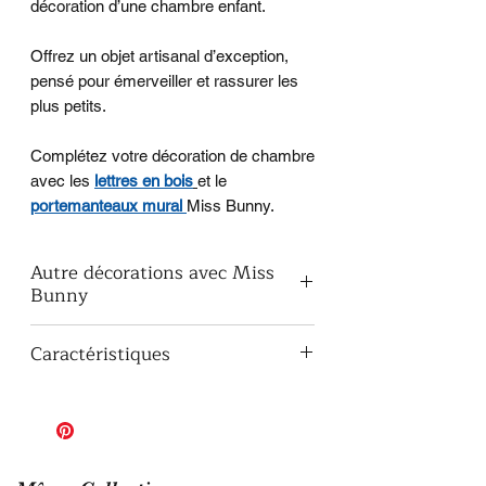
décoration d’une chambre enfant.
Offrez un objet artisanal d’exception,
pensé pour émerveiller et rassurer les
plus petits.
Complétez votre décoration de chambre
avec les
lettres en bois
et le
portemanteaux mural
Miss Bunny.
Autre décorations avec Miss
Bunny
le
prénom décoratif en lettres
Caractéristiques
attachées
,
les
lettres en bois
,
Matière :
Bois peuplier
la
plaque de porte de chambre
,
Épaisseur :
10 mm
le
porte manteaux mural avec 3
Découpe :
Réalisée à la scie à
patères
.
chantourner