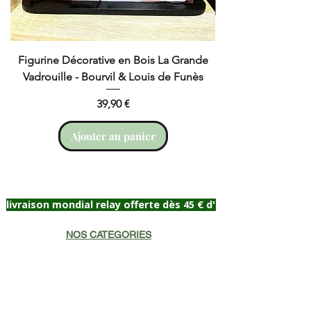
Figurine Décorative en Bois La Grande
Cruchot et Nicol
Vadrouille - Bourvil & Louis de Funès
Prix
39,90 €
Ajouter au panier
livraison mondial relay offerte dès 45 € d'achat
NOS CATEGORIES
Lettres bois
Cadeau naissance
Portrait Célébrité
Plaque de porte