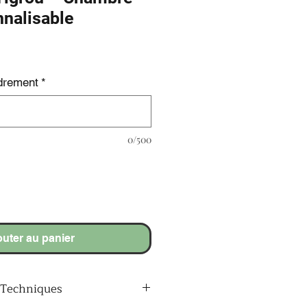
nalisable
adrement
*
0/500
outer au panier
 Techniques