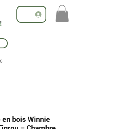
E
G
 en bois Winnie
 Tigrou – Chambre