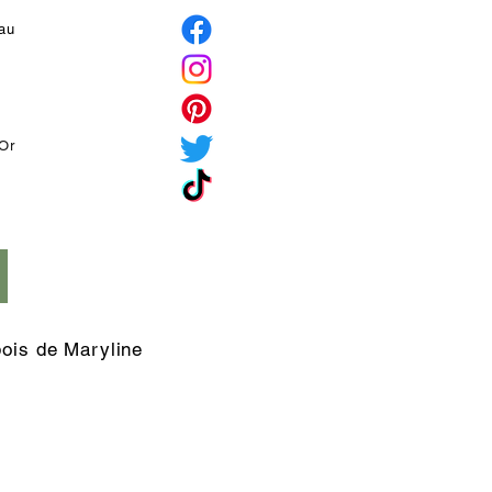
eau
'Or
é
bois de Maryline