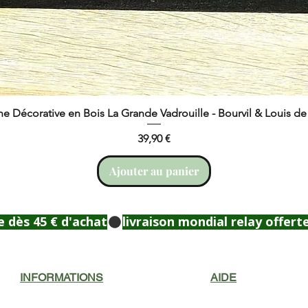
ne Décorative en Bois La Grande Vadrouille - Bourvil & Louis d
Prix
39,90 €
Ajouter au panier
e dès 45 € d'achat
INFORMATIONS
AIDE