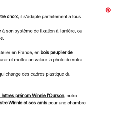
Matière :
Bois peup
Finition :
Peint à l
Personnalisation :
tre choix
, il s'adapte parfaitement à tous
Fixation :
Crochet à
Fabrication :
Artis
 à son système de fixation à l'arrière, ou
Usage :
Décoration
e.
Format photo :
10
Délai de fabricatio
telier en France, en
bois peuplier de
Fabrication sur 
urer et mettre en valeur la photo de votre
retour :
voir notre
ui change des cadres plastique du
s
lettres prénom Winnie l'Ourson
, notre
ustre Winnie et ses amis
pour une chambre