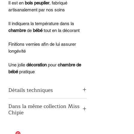
Il est en
bois peuplier
, fabriqué
artisanalement par nos soins
Il indiquera la température dans la
chambre
de
bébé
tout en la décorant
Finitions vernies afin de lui assurer
longévité
Une jolie
décoration
pour
chambre de
bébé
pratique
Détails techniques
Dimensions : 26,5cm x 20,5cm
Dans la même collection Miss
épaisseur : 10 mm
Chipie
Les lettres décoratives
Le prénom en lettres attachées