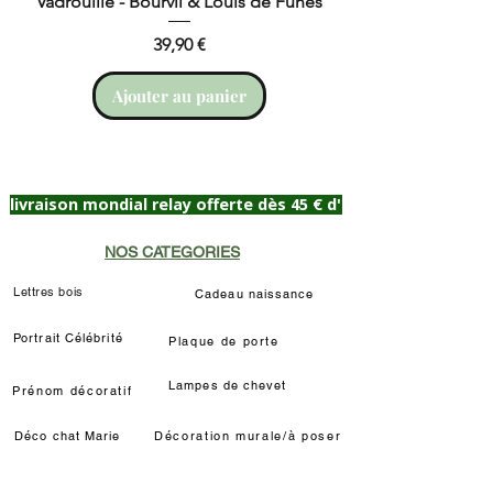
Vadrouille - Bourvil & Louis de Funès
Prix
39,90 €
Ajouter au panier
livraison mondial relay offerte dès 45 € d'achat
NOS CATEGORIES
Lettres bois
Cadeau naissance
Portrait Célébrité
Plaque de porte
Lampes de chevet
Prénom décoratif
Déco chat Marie
Décoration murale/à poser
Déco Louis de Funès
Lampe LED Manga