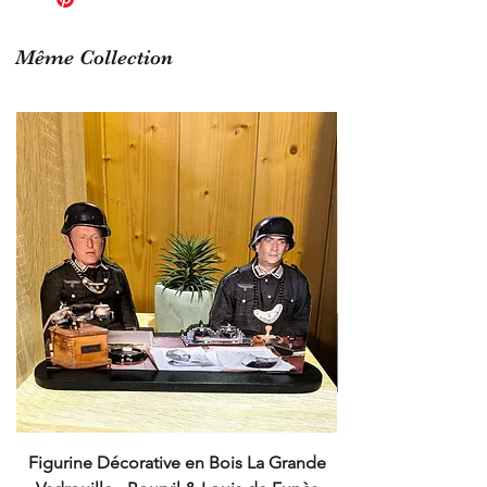
La tirelire décorative
Même Collection
Figurine Décorative en Bois La Grande
Cruchot et Nicol