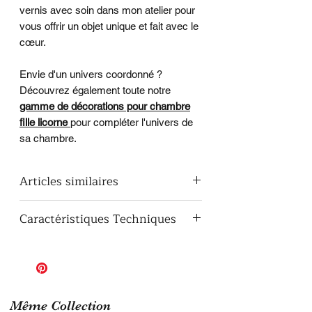
vernis avec soin dans mon atelier pour
vous offrir un objet unique et fait avec le
cœur.
Envie d'un univers coordonné ?
Découvrez également toute notre
gamme de décorations pour chambre
fille licorne
pour compléter l'univers de
sa chambre.
Articles similaires
Voir toutes les décorations pour
Caractéristiques Techniques
fille sur le thème Licorne
Matériau :
Bois peuplier de
qualité, léger et résistant
Dimensions :
22 cm x 14 cm
Épaisseur :
10 mm
Finition :
Peinte entièrement à la
Même Collection