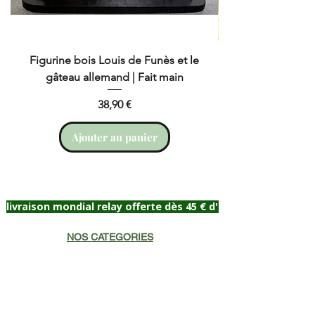
éligible au retour : voir notre
politique de retour
Figurine bois Louis de Funès et le
gâteau allemand | Fait main
Prix
38,90 €
Ajouter au panier
livraison mondial relay offerte dès 45 € d'achat
NOS CATEGORIES
Lettres bois
Cadeau naissance
Portrait Célébrité
Plaque de porte