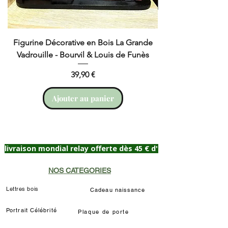
Figurine Décorative en Bois La Grande
Cruchot et Nicol
Vadrouille - Bourvil & Louis de Funès
Prix
39,90 €
Ajouter au panier
livraison mondial relay offerte dès 45 € d'achat
NOS CATEGORIES
Lettres bois
Cadeau naissance
Portrait Célébrité
Plaque de porte