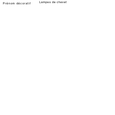
Lampes de chevet
Prénom décoratif
Déco chat Marie
Décoration murale/à poser
Déco Louis de Funès
Lampe LED Manga
INFORMATIONS
Délais / étapes fabrication
Livraisons
Modes de règlements
Qui sommes-nous ?
Partenariats & Dotations
AIDE
Programme de fidélité
Utilisation carte cadeau
FAQ
Avis Clients / Livre d'Or