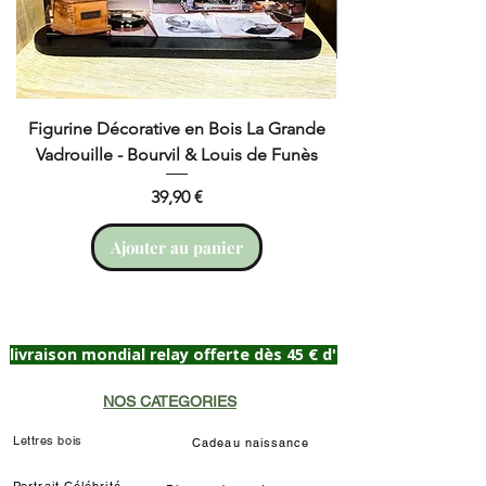
Figurine Décorative en Bois La Grande
Cruchot et Nicol
Vadrouille - Bourvil & Louis de Funès
Prix
39,90 €
Ajouter au panier
livraison mondial relay offerte dès 45 € d'achat
NOS CATEGORIES
Lettres bois
Cadeau naissance