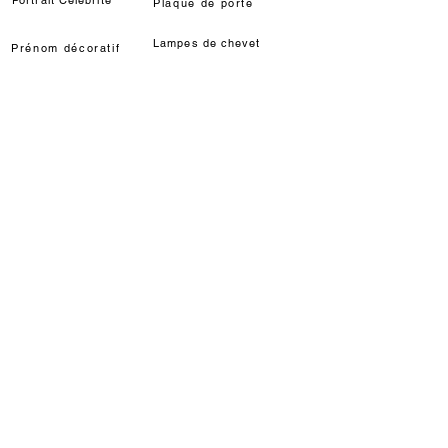
Portrait Célébrité
Plaque de porte
Lampes de chevet
Prénom décoratif
Déco chat Marie
Décoration murale/à poser
Déco Louis de Funès
Lampe LED Manga
INFORMATIONS
Délais / étapes fabrication
Livraisons
Modes de règlements
Qui sommes-nous ?
Partenariats & Dotations
AIDE
Programme de fidélité
Utilisation carte cadeau