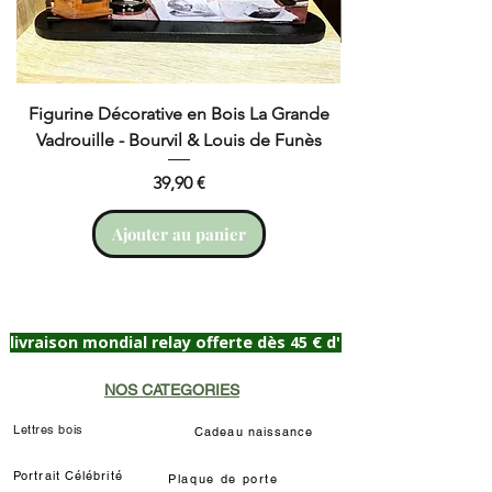
Figurine Décorative en Bois La Grande
Cruchot et Nicol
Vadrouille - Bourvil & Louis de Funès
Prix
39,90 €
Ajouter au panier
livraison mondial relay offerte dès 45 € d'achat
NOS CATEGORIES
Lettres bois
Cadeau naissance
Portrait Célébrité
Plaque de porte