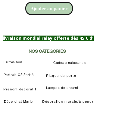
Ajouter au panier
livraison mondial relay offerte dès 45 € d'achat
NOS CATEGORIES
Lettres bois
Cadeau naissance
Portrait Célébrité
Plaque de porte
Lampes de chevet
Prénom décoratif
Déco chat Marie
Décoration murale/à poser
Déco Louis de Funès
Lampe LED Manga
INFORMATIONS