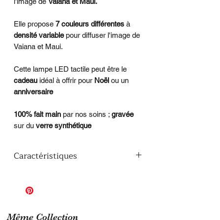
l'image de
Vaiana et Maui.
Elle propose
7 couleurs différentes
à
densité variable
pour diffuser l'image de
Vaiana et Maui.
Cette lampe LED tactile peut être le
cadeau
idéal à offrir pour
Noël
ou un
anniversaire
100% fait main
par nos soins ;
gravée
sur du
verre synthétique
Caractéristiques
Hauteur de la lampe avec le socle : 19
cm
Couleurs disponibles : 7 couleurs
(Rouge, Vert, Bleu, Jaune, Cyan,
Violet, Blanc)
Même Collection