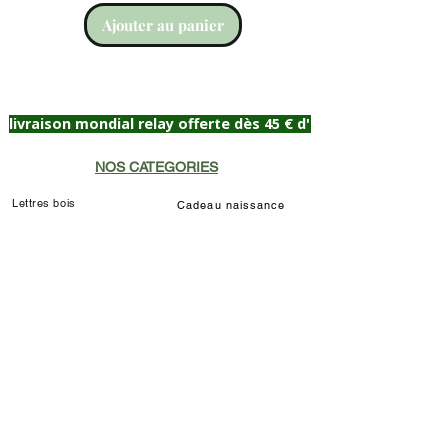
Ajouter au panier
livraison mondial relay offerte dès 45 € d'achat
NOS CATEGORIES
Lettres bois
Cadeau naissance
Portrait Célébrité
Plaque de porte
Lampes de chevet
Prénom décoratif
Déco chat Marie
Décoration murale/à poser
Déco Louis de Funès
Lampe LED Manga
INFORMATIONS