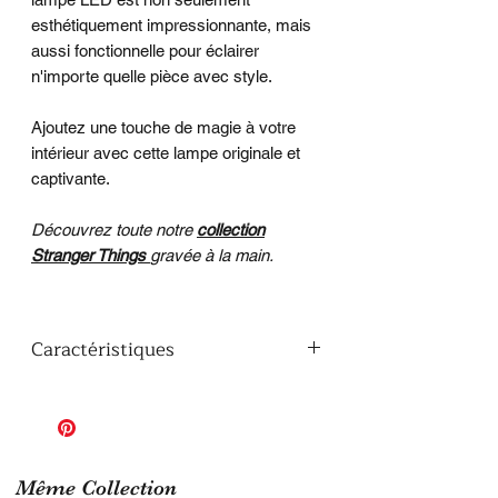
esthétiquement impressionnante, mais
aussi fonctionnelle pour éclairer
n'importe quelle pièce avec style.
Ajoutez une touche de magie à votre
intérieur avec cette lampe originale et
captivante.
Découvrez toute notre
collection
Stranger Things
gravée à la main.
Caractéristiques
Fabrication
: Artisanale, gravée
manuellement
Matière
: Verre synthétique de haute
qualité
Eclairage
: LED avec 7 variations de
Même Collection