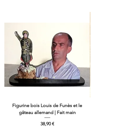
couleurs.
Contrôle
: Socle tactile
Alimentation
: Câble USB ( fourni)
ou 3 piles AA (non fourni)
Dimensions
: 27,5 cm avec le socle
Figurine bois Louis de Funès et le
gâteau allemand | Fait main
Prix
38,90 €