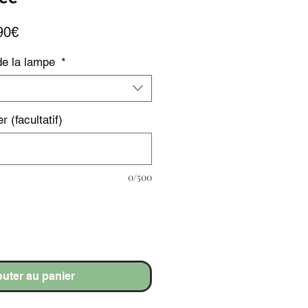
Prix
90€
promotionnel
de la lampe
*
r (facultatif)
0/500
outer au panier