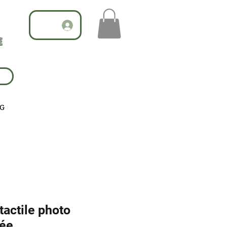
E
G
actile photo
sée