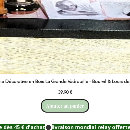
ne Décorative en Bois La Grande Vadrouille - Bourvil & Louis d
Prix
39,90 €
Ajouter au panier
e dès 45 € d'achat