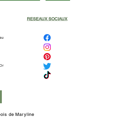
RESEAUX SOCIAUX
eau
'Or
é
bois de Maryline