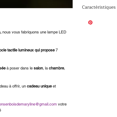
Caractéristiques 
Hauteur de la lampe
Couleurs disponible
Bleu, Jaune, Cyan, V
,
nous vous fabriquons une lampe LED
Modes d'Éclairage :
progressif, clignota
Activation : Socle Ta
ocle tactile lumineux qui propose
7
Matériau : Verre S
Cette lampe est ali
fournies) ou par câb
sée
à poser dans le
salon
, la
chambre
,
eau à offrir, un
cadeau unique
et
ionsenboisdemaryline@gmail.com
votre
é