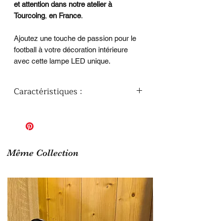
et attention dans notre atelier à
Tourcoing
,
en France
.
Ajoutez une touche de passion pour le
football à votre décoration intérieure
avec cette lampe LED unique.
Caractéristiques :
Hauteur de la lampe avec le socle : 19
cm
Couleurs disponibles : 7 couleurs
(Rouge, Vert, Bleu, Jaune, Cyan,
Violet, Blanc)
Même Collection
Modes d'Éclairage : 3 variantes (Fixe,
Fondu progressif, clignotant)
Activation : Socle Tactile et intuitif
Matériau : Verre Synthétique
Cette lampe est alimentée par 3 piles
(non fournies) ou par câble USB