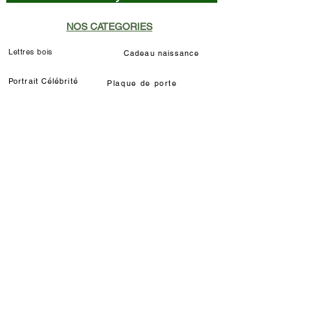
NOS CATEGORIES
Lettres bois
Cadeau naissance
Portrait Célébrité
Plaque de porte
Lampes de chevet
Prénom décoratif
Déco chat Marie
Décoration murale/à poser
Déco Louis de Funès
Lampe LED Manga
INFORMATIONS
Délais / étapes fabrication
Livraisons
Modes de règlements
Qui sommes-nous ?
Partenariats & Dotations