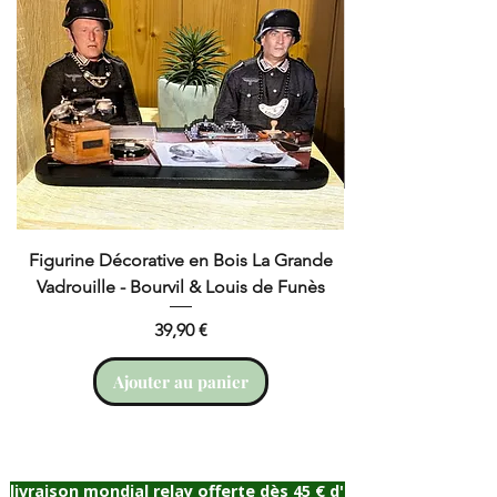
(fourni).
Figurine Décorative en Bois La Grande
Cruchot et Nicol
Vadrouille - Bourvil & Louis de Funès
Prix
39,90 €
Ajouter au panier
livraison mondial relay offerte dès 45 € d'achat