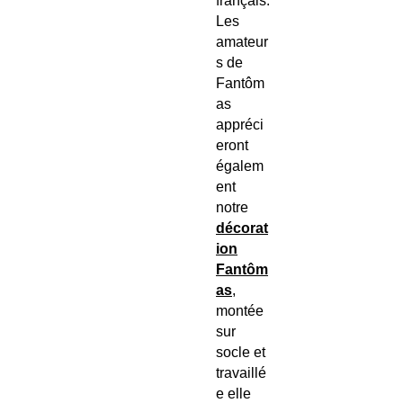
français.
Les
amateur
s de
Fantôm
as
appréci
eront
égalem
ent
notre
décorat
ion
Fantôm
as
,
montée
sur
socle et
travaillé
e elle