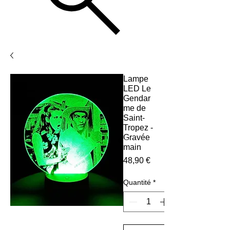
Lampe
LED Le
Gendar
me de
Saint-
Tropez -
Gravée
main
Prix
48,90 €
Quantité
*