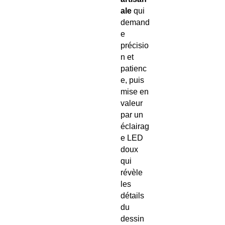
ale
qui
demand
e
précisio
n et
patienc
e, puis
mise en
valeur
par un
éclairag
e LED
doux
qui
révèle
les
détails
du
dessin