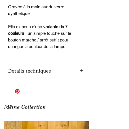
Gravée à la main sur du verre
synthétique
Elle dispose d'une
variante de 7
couleurs
: un simple touché sur le
bouton marche / arrêt suffit pour
changer la couleur de la lampe.
Détails techniques :
Hauteur de la lampe avec le socle : 19
cm
Couleurs disponibles : 7 couleurs
(Rouge, Vert, Bleu, Jaune, Cyan,
Violet, Blanc)
Même Collection
Modes d'Éclairage : 3 variantes (Fixe,
Fondu progressif, clignotant)
Activation : Socle Tactile et intuitif