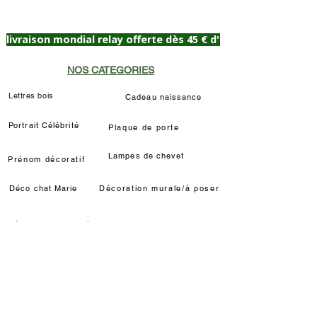
livraison mondial relay offerte dès 45 € d'achat
NOS CATEGORIES
Lettres bois
Cadeau naissance
Portrait Célébrité
Plaque de porte
Lampes de chevet
Prénom décoratif
Déco chat Marie
Décoration murale/à poser
Déco Louis de Funès
Lampe LED Manga
INFORMATIONS
Délais / étapes fabrication
Livraisons