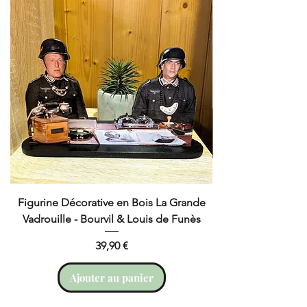
Matériau : Verre Synthétique
Cette lampe est alimentée par 3 piles
(non fournies) ou par câble USB
(fourni).
Figurine Décorative en Bois La Grande
Cruchot et Nicol
Vadrouille - Bourvil & Louis de Funès
Prix
39,90 €
Ajouter au panier