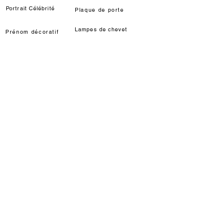
Portrait Célébrité
Plaque de porte
Lampes de chevet
Prénom décoratif
Déco chat Marie
Décoration murale/à poser
Déco Louis de Funès
Lampe LED Manga
INFORMATIONS
Délais / étapes fabrication
Livraisons
Modes de règlements
Qui sommes-nous ?
Partenariats & Dotations
AIDE
Programme de fidélité
Utilisation carte cadeau