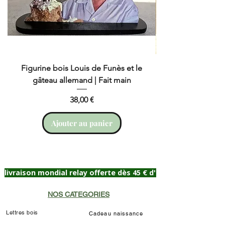
Figurine bois Louis de Funès et le
gâteau allemand | Fait main
Prix
38,00 €
Ajouter au panier
livraison mondial relay offerte dès 45 € d'achat
NOS CATEGORIES
Lettres bois
Cadeau naissance