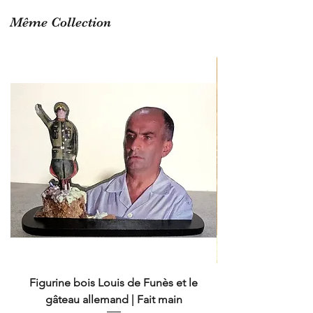
Finition vernis afin de lui assurer
longévité
Même Collection
Figurine bois Louis de Funès et le
gâteau allemand | Fait main