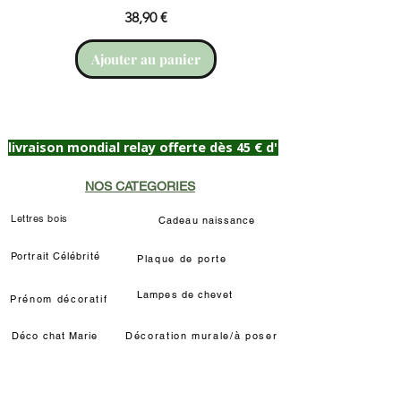
Prix
38,90 €
Ajouter au panier
livraison mondial relay offerte dès 45 € d'achat
NOS CATEGORIES
Lettres bois
Cadeau naissance
Portrait Célébrité
Plaque de porte
Lampes de chevet
Prénom décoratif
Déco chat Marie
Décoration murale/à poser
Déco Louis de Funès
Lampe LED Manga