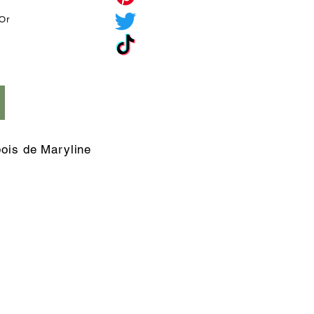
'Or
é
bois de Maryline