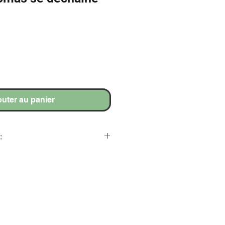
outer au panier
:
s de Funès alias le commissaire
s se déchaîne
 colle sur bois et découpe
impression haute qualité, vernis
irculaire peint à la main.