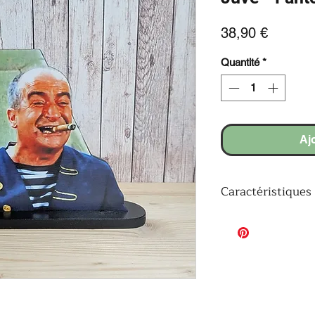
Prix
38,90 €
Quantité
*
Aj
Caractéristiques 
Personnage
: Loui
Juve dans Fantôma
​Technique
: Vernis
manuelle.
​Matériaux
: Bois, 
de protection.
​Socle
: Socle noir c