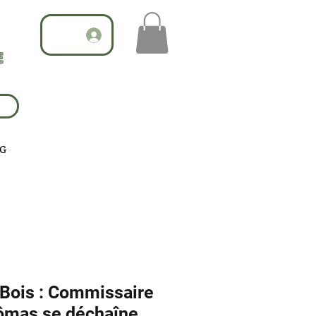
E
G
 Bois : Commissaire
tômas se déchaîne