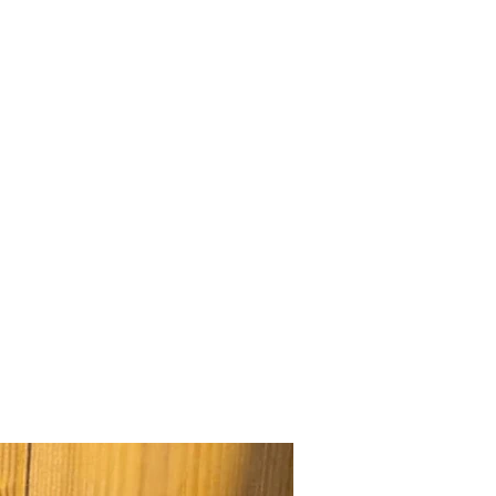
 cm x 16,5 cm x 1 cm
illant et lisse grâce au vernis
ation 100% artisanale.
on
: 5 à 7 jours ouvrés
commande :
Non éligible au
 politique de retour