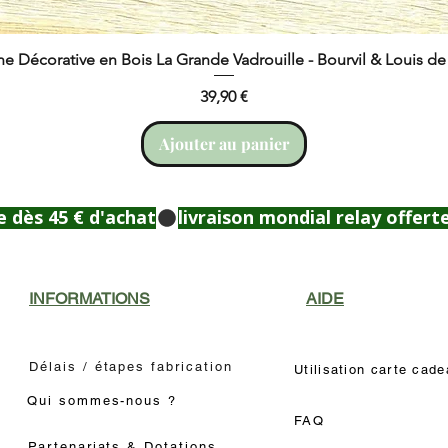
ne Décorative en Bois La Grande Vadrouille - Bourvil & Louis d
Prix
39,90 €
Ajouter au panier
e dès 45 € d'achat
INFORMATIONS
AIDE
Délais / étapes fabrication
Utilisation carte cad
Qui sommes-nous ?
FAQ
Partenariats & Dotations