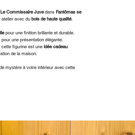
Dimensions
: 23,5
​Finition
: Aspect br
s Le Commissaire Juve
dans
Fantômas se
colle.
 atelier avec du
bois de haute qualité
.
​Particularité
: Cré
Délai de fabricati
lle
pour une finition brillante et durable.
Fabrication sur 
is pour une présentation élégante.
retour :
voir notre
 cette figurine est une
idée cadeau
ation de la maison.
de mystère à votre intérieur avec cette