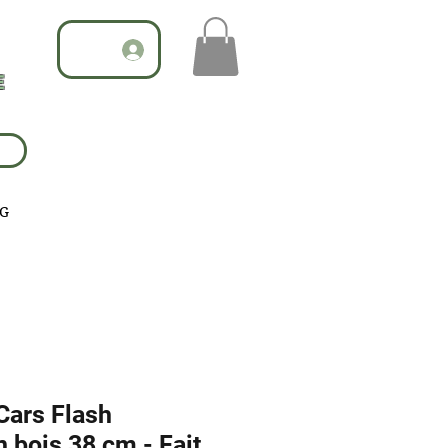
E
G
Cars Flash
bois 38 cm - Fait