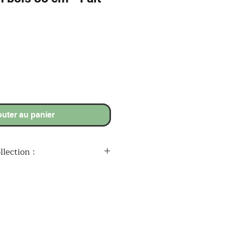
outer au panier
lection :
ur composer le prénom Cars
orte prénom Cars
tif en lettres attachées Cars
sion en bois Cars
vet Cars