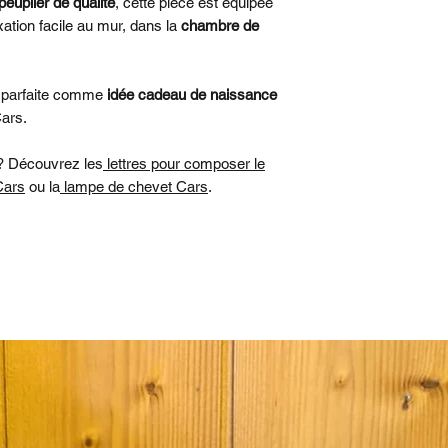
La lampe LED ta
peuplier de qualité
, cette pièce est équipée
xation facile au mur, dans la
chambre de
, parfaite comme
idée cadeau de naissance
ars.
 ? Découvrez les
lettres pour composer le
Cars
ou la
lampe de chevet Cars
.