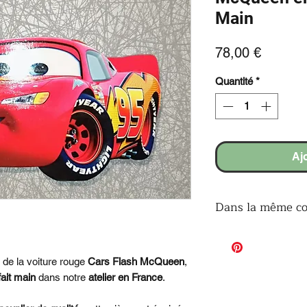
Main
Prix
78,00 €
Quantité
*
Aj
Dans la même col
Les lettres po
La plaque de p
Le prénom décora
de la voiture rouge
Cars Flash McQueen
,
Le lustre suspen
fait main
dans notre
atelier en France
.
La lampe de che