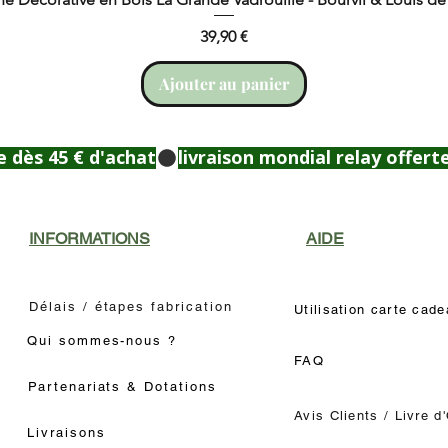
Prix
39,90 €
Ajouter au panier
e dès 45 € d'achat
INFORMATIONS
AIDE
Délais / étapes fabrication
Utilisation carte cad
Qui sommes-nous ?
FAQ
Partenariats & Dotations
Avis Clients / Livre d
Livraisons