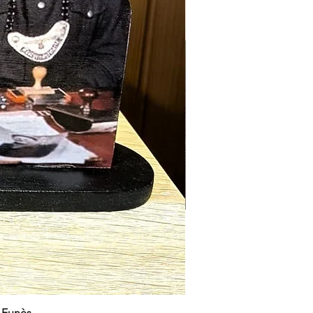
e Funès