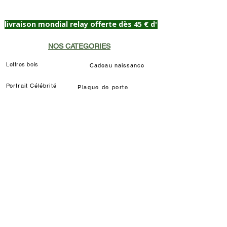
livraison mondial relay offerte dès 45 € d'achat
NOS CATEGORIES
Lettres bois
Cadeau naissance
Portrait Célébrité
Plaque de porte
Lampes de chevet
Prénom décoratif
Déco chat Marie
Décoration murale/à poser
Déco Louis de Funès
Lampe LED Manga
INFORMATIONS
Délais / étapes fabrication
Livraisons