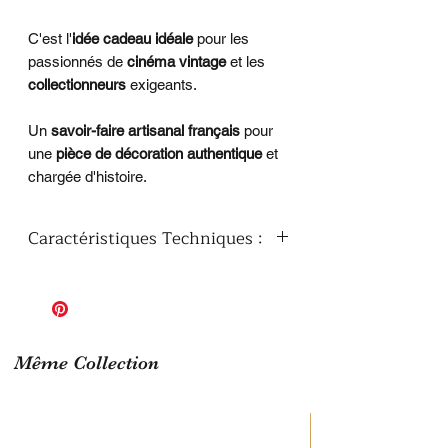
C'est l'
idée cadeau idéale
pour les
passionnés de
cinéma vintage
et les
collectionneurs
exigeants.
Un
savoir-faire artisanal français
pour
une
pièce de décoration authentique
et
chargée d'histoire.
Caractéristiques Techniques :
Design exclusif
: Louis de Funès &
Michel Galabru en 1962
Artisanat
: Pièce unique, découpée et
traitée entièrement à la main
Fonction
: Parfait pour la décoration
Même Collection
intérieure
Finition
: Vernis-colle protecteur
pour un bel éclat et une durabilité