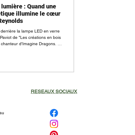
la lumière : Quand une
tique illumine le cœur
Reynolds
e derrière la lampe LED en verre
Paviot de "Les créations en bois
e chanteur d'Imagine Dragons. La
à la vue du portrait gravé de sa
. Dan a ensuite partagé cette
ur son compte Instagram. Lisez
 et découvrir comment un cadeau
une star internationale.
RESEAUX SOCIAUX
eau