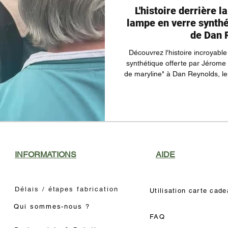
L'histoire derrière 
lampe en verre synthé
de Dan 
Découvrez l'histoire incroyabl
synthétique offerte par Jérome 
de maryline" à Dan Reynolds, l
réaction émouvante du rockeur 
mère a été un moment magique
création artisanale unique s
l'article pour voir les vidéos
peut toucher le cœur d'
INFORMATIONS
AIDE
Délais / étapes fabrication
Utilisation carte cad
Qui sommes-nous ?
FAQ