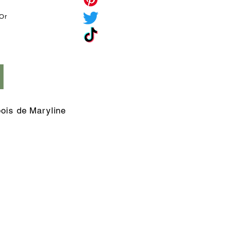
'Or
é
bois de Maryline