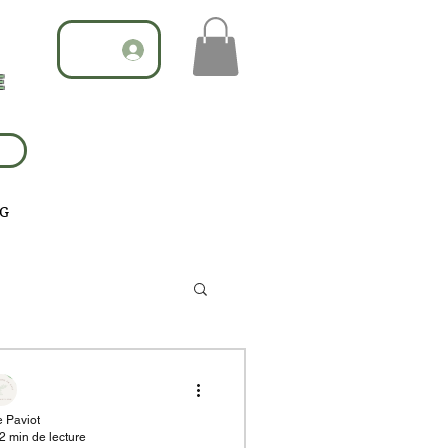
E
G
 Paviot
2 min de lecture