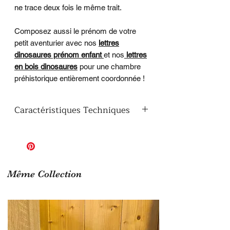
ne trace deux fois le même trait.
Composez aussi le prénom de votre
petit aventurier avec nos
lettres
dinosaures prénom enfant
et nos
lettres
en bois dinosaures
pour une chambre
préhistorique entièrement coordonnée !
Caractéristiques Techniques
Matériau :
Bois peuplier de qualité,
léger et résistant
Dimensions :
Épaisseur :
10 mm
Finition :
Peinte entièrement à la
Même Collection
main au pinceau, vernis pour une
protection durable
Fixation :
Crochet Delta à l'arrière,
fixation murale simple et rapide