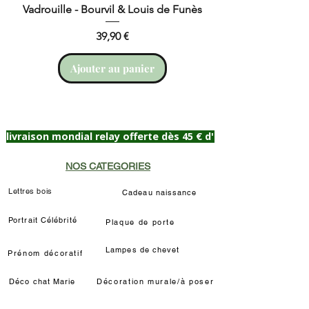
Vadrouille - Bourvil & Louis de Funès
Prix
39,90 €
Ajouter au panier
livraison mondial relay offerte dès 45 € d'achat
NOS CATEGORIES
Lettres bois
Cadeau naissance
Portrait Célébrité
Plaque de porte
Lampes de chevet
Prénom décoratif
Déco chat Marie
Décoration murale/à poser