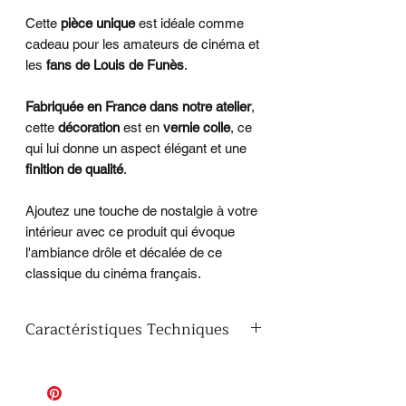
Cette
pièce unique
est idéale comme
cadeau pour les amateurs de cinéma et
les
fans de Louis de Funès
.
Fabriquée en France dans notre atelier
,
cette
décoration
est en
vernie colle
, ce
qui lui donne un aspect élégant et une
finition de qualité
.
Ajoutez une touche de nostalgie à votre
intérieur avec ce produit qui évoque
l'ambiance drôle et décalée de ce
classique du cinéma français.
Caractéristiques Techniques
Dimensions
: 27 cm x 14,8 cm
épaisseur du bois
: 10 mm
Finitions vernis