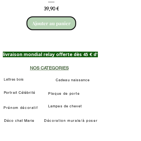
Prix
39,90 €
Ajouter au panier
livraison mondial relay offerte dès 45 € d'achat
NOS CATEGORIES
Lettres bois
Cadeau naissance
Portrait Célébrité
Plaque de porte
Lampes de chevet
Prénom décoratif
Déco chat Marie
Décoration murale/à poser
Déco Louis de Funès
Lampe LED Manga