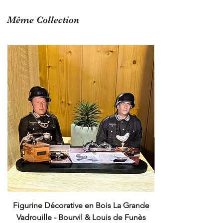
Délai de fabrication
: 5 à 7 jours
ouvrés
Même Collection
Fabrication sur commande :
Non
éligible au retour :
voir notre
politique de retour
Figurine Décorative en Bois La Grande
Cruchot et Nicol
Vadrouille - Bourvil & Louis de Funès