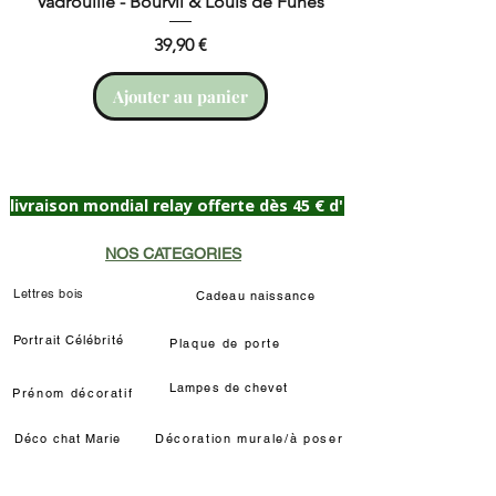
Vadrouille - Bourvil & Louis de Funès
Prix
39,90 €
Ajouter au panier
livraison mondial relay offerte dès 45 € d'achat
NOS CATEGORIES
Lettres bois
Cadeau naissance
Portrait Célébrité
Plaque de porte
Lampes de chevet
Prénom décoratif
Déco chat Marie
Décoration murale/à poser
Déco Louis de Funès
Lampe LED Manga