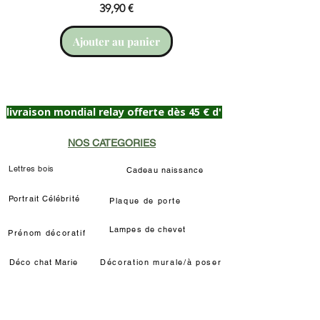
Prix
39,90 €
Ajouter au panier
livraison mondial relay offerte dès 45 € d'achat
NOS CATEGORIES
Lettres bois
Cadeau naissance
Portrait Célébrité
Plaque de porte
Lampes de chevet
Prénom décoratif
Déco chat Marie
Décoration murale/à poser
Déco Louis de Funès
Lampe LED Manga