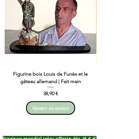
Figurine bois Louis de Funès et le
gâteau allemand | Fait main
Prix
38,90 €
Ajouter au panier
livraison mondial relay offerte dès 45 € d'achat