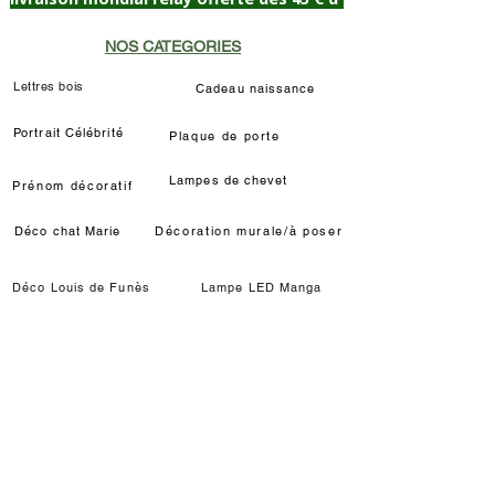
NOS CATEGORIES
Lettres bois
Cadeau naissance
Portrait Célébrité
Plaque de porte
Lampes de chevet
Prénom décoratif
Déco chat Marie
Décoration murale/à poser
Déco Louis de Funès
Lampe LED Manga
INFORMATIONS
Délais / étapes fabrication
Livraisons
Modes de règlements
Qui sommes-nous ?
Partenariats & Dotations