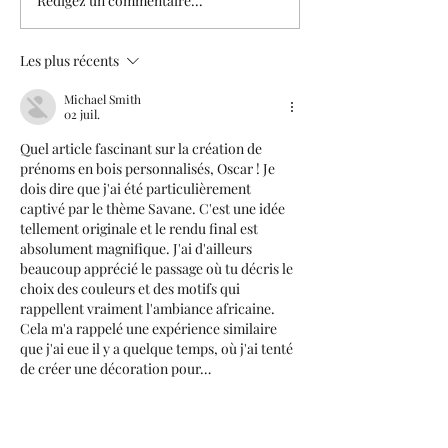
Rédigez un commentaire...
La toise murale : Un cadeau
A partir d'une photo 
naissance personnalisé et durable
nous vous réalisons u
LED tactile 7 couleur
Les plus récents
Michael Smith
02 juil.
Quel article fascinant sur la création de 
prénoms en bois personnalisés, Oscar ! Je 
dois dire que j'ai été particulièrement 
captivé par le thème Savane. C'est une idée 
tellement originale et le rendu final est 
absolument magnifique. J'ai d'ailleurs 
beaucoup apprécié le passage où tu décris le 
choix des couleurs et des motifs qui 
rappellent vraiment l'ambiance africaine. 
Cela m'a rappelé une expérience similaire 
que j'ai eue il y a quelque temps, où j'ai tenté 
de créer une décoration pour…