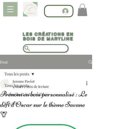
LES CRÉATIONS EN
BOIS DE MARYLINE
Post
Tous les posts
Jerome Paviot
Tous les posts
4 mars
2 min de lecture
Prénom en bois personnalisé : Le
Conseils & Astuces Déco
défi d'Oscar sur le thème Savane
Vos avis
🦒