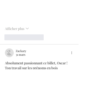
Afficher plus
J'aime
Répondre
Zackary
31 mars
Absolument passionnant ce billet, Oscar ! 
Ton travail sur les prénoms en bois 
personnalisés, et particulièrement celui sur 
le thème de la savane, est d'une finesse 
incroyable. Ce qui m'a le plus marqué, c'est 
la créativité déployée pour donner vie à 
chaque lettre, j'imagine le temps passé sur 
les détails. Ton article tombe à pic pour moi 
en ce moment, car je suis justement en 
pleine réflexion pour une décoration murale 