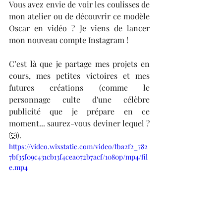
​Vous avez envie de voir les coulisses de 
mon atelier ou de découvrir ce modèle 
Oscar en vidéo ? Je viens de lancer 
mon nouveau compte Instagram !
​C’est là que je partage mes projets en 
cours, mes petites victoires et mes 
futures créations (comme le 
personnage culte d'une célèbre 
publicité que je prépare en ce 
moment... saurez-vous deviner lequel ? 
🐺).
https://video.wixstatic.com/video/fba2f2_782
7bf35f09c431cb13f4cea072b7acf/1080p/mp4/fil
e.mp4