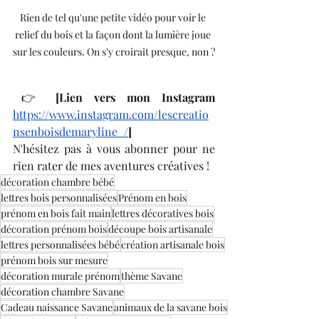
Rien de tel qu'une petite vidéo pour voir le 
relief du bois et la façon dont la lumière joue 
sur les couleurs. On s'y croirait presque, non ?
​👉
 [Lien vers mon Instagram 
https://www.instagram.com/lescreatio
nsenboisdemaryline_/
]
​N'hésitez pas à vous abonner pour ne 
rien rater de mes aventures créatives !
décoration chambre bébé
lettres bois personnalisées
Prénom en bois
prénom en bois fait main
lettres décoratives bois
décoration prénom bois
découpe bois artisanale
lettres personnalisées bébé
création artisanale bois
prénom bois sur mesure
décoration murale prénom
thème Savane
décoration chambre Savane
Cadeau naissance Savane
animaux de la savane bois