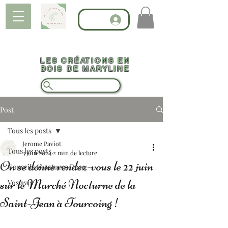
LES CRÉATIONS EN
BOIS DE MARYLINE
Post
Tous les posts
Jerome Paviot
Tous les posts
3 juin 2024
2 min de lecture
On se donne rendez-vous le 22 juin
Conseils & Astuces Déco
sur le Marché Nocturne de la
Vos avis
Saint-Jean à Tourcoing !