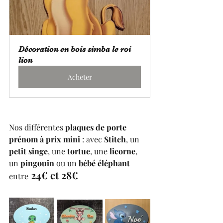
Décoration en bois simba le roi 
lion
Acheter
Nos différentes 
plaques de porte 
prénom à prix mini
 : avec 
Stitch
, un 
petit singe
, une 
tortue
, une 
licorne
, 
un 
pingouin
 ou un 
bébé éléphant
 24€ et 28€
entre