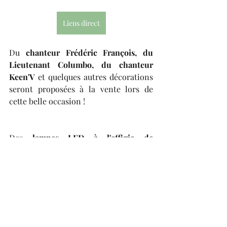
Liens direct
Du 
chanteur Frédéric François, du 
Lieutenant Columbo, du chanteur 
Keen'V
 et quelques autres décorations 
seront proposées à la vente lors de 
cette belle occasion !
Des 
lampes LED à l'effigie de 
différentes célébrités
, 
acteur, 
chanteur, (Hoshi, Johnny Hallyday, 
Florent Pagny, etc.)
Ouvrir le lien