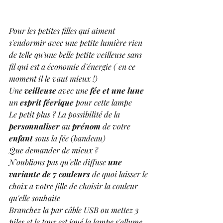
Pour les petites filles qui aiment 
s'endormir avec une petite lumière rien 
de telle qu'une belle petite veilleuse sans 
fil qui est a économie d'énergie ( en ce 
moment il le vaut mieux !) 
Une
 veilleuse
 avec une 
fée et une lune 
un 
esprit féerique
 pour cette lampe 
Le petit plus ? La possibilité de la 
personnaliser
 au 
prénom
 de votre 
enfant 
sous la fée (bandeau) 
Que demander de mieux ? 
N'oublions pas qu'elle diffuse
 une 
variante de 7 couleurs
 de quoi laisser le 
choix a votre fille de choisir la couleur 
qu'elle souhaite 
Branchez la par câble USB ou mettez 3 
piles et le tour est joué la lampe s'allume  