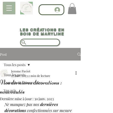
LES CRÉATIONS EN
BOIS DE MARYLINE
Post
Tous les posts
Jerome Paviot
Tous les posts
27 janv. 2023
2 min de lecture
Nos dernières décorations :
Conseils & Astuces Déco
nouveautés
Vos avis
Dernière mise à jour :
30 janv. 2023
Ne manquez pas nos 
dernières 
décorations
 confectionnées sur mesure 