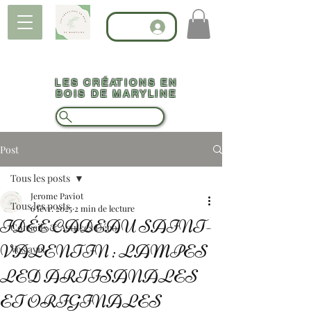
LES CRÉATIONS EN
BOIS DE MARYLINE
Post
Tous les posts
Jerome Paviot
Tous les posts
6 févr. 2025
2 min de lecture
IDÉE CADEAU SAINT-
Conseils & Astuces Déco
VALENTIN : LAMPES
Vos avis
LED ARTISANALES
ET ORIGINALES